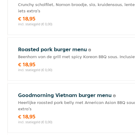
Crunchy scholfilet, Noman broodje, sla, kruidensaus, lente u
iets extra's
€ 18,95
incl. statiegeld (€ 0,00)
Roasted pork burger menu
Beenham van de grill met spicy Korean BBQ saus. Inclusief f
€ 18,95
incl. statiegeld (€ 0,00)
Goodmorning Vietnam burger menu
Heerlijke roasted pork belly met American Asian BBQ sauce, 
extra's
€ 18,95
incl. statiegeld (€ 0,00)