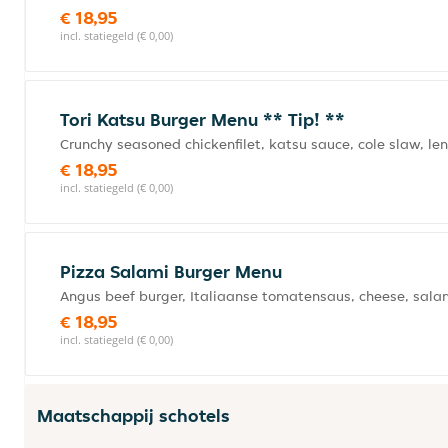
€ 18,95
incl. statiegeld (€ 0,00)
Tori Katsu Burger Menu ** Tip! **
Crunchy seasoned chickenfilet, katsu sauce, cole slaw, len
€ 18,95
incl. statiegeld (€ 0,00)
Pizza Salami Burger Menu
Angus beef burger, Italiaanse tomatensaus, cheese, salam
€ 18,95
incl. statiegeld (€ 0,00)
Maatschappij schotels