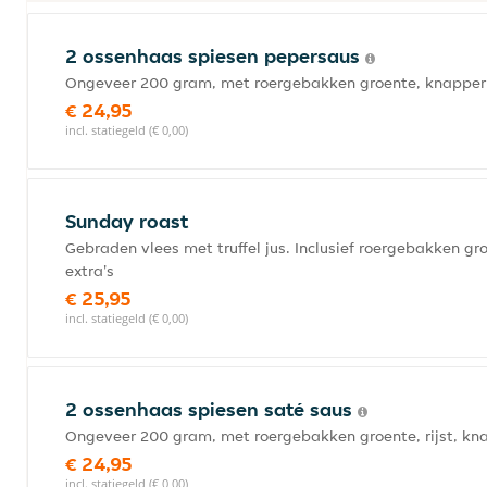
2 ossenhaas spiesen pepersaus
Ongeveer 200 gram, met roergebakken groente, knapperige 
€ 24,95
incl. statiegeld (€ 0,00)
Sunday roast
Gebraden vlees met truffel jus. Inclusief roergebakken gro
extra's
€ 25,95
incl. statiegeld (€ 0,00)
2 ossenhaas spiesen saté saus
Ongeveer 200 gram, met roergebakken groente, rijst, knapp
€ 24,95
incl. statiegeld (€ 0,00)