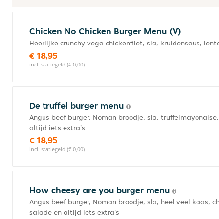
Chicken No Chicken Burger Menu (V)
Heerlijke crunchy vega chickenfilet, sla, kruidensaus, lente
€ 18,95
incl. statiegeld (€ 0,00)
De truffel burger menu
Angus beef burger, Noman broodje, sla, truffelmayonaise, p
altijd iets extra's
€ 18,95
incl. statiegeld (€ 0,00)
How cheesy are you burger menu
Angus beef burger, Noman broodje, sla, heel veel kaas, che
salade en altijd iets extra's