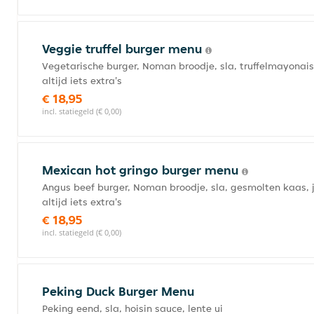
Veggie truffel burger menu
Vegetarische burger, Noman broodje, sla, truffelmayonaise,
altijd iets extra's
€ 18,95
incl. statiegeld (€ 0,00)
Mexican hot gringo burger menu
Angus beef burger, Noman broodje, sla, gesmolten kaas, jal
altijd iets extra's
€ 18,95
incl. statiegeld (€ 0,00)
Peking Duck Burger Menu
Peking eend, sla, hoisin sauce, lente ui