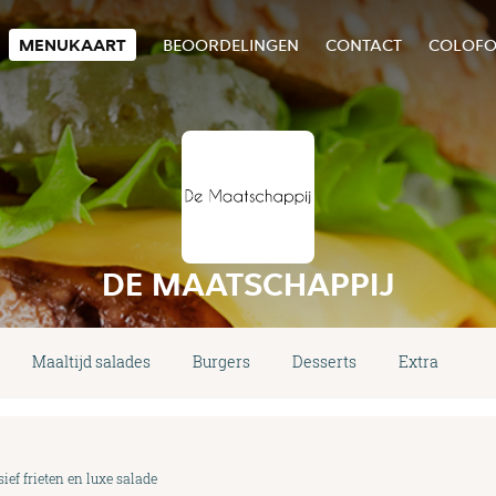
MENUKAART
BEOORDELINGEN
CONTACT
COLOF
DE MAATSCHAPPIJ
Maaltijd salades
Burgers
Desserts
Extra
D
ef frieten en luxe salade