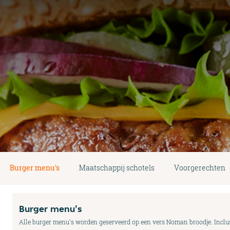
Burger menu's
Maatschappij schotels
Voorgerechten
Burger menu's
Alle burger menu's worden geserveerd op een vers Noman broodje. Inclusi