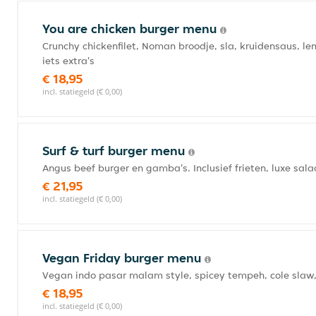
You are chicken burger menu
Crunchy chickenfilet, Noman broodje, sla, kruidensaus, lente
iets extra's
€ 18,95
incl. statiegeld (€ 0,00)
Surf & turf burger menu
Angus beef burger en gamba's. Inclusief frieten, luxe salad
€ 21,95
incl. statiegeld (€ 0,00)
Vegan Friday burger menu
Vegan indo pasar malam style, spicey tempeh, cole slaw, 
€ 18,95
incl. statiegeld (€ 0,00)